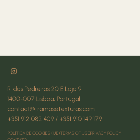
R. das Pedreiras 20 E Loja 9
1400-007 Lisboa, Portugal
contact@tramasetexturas.com
+351 912 082 409 / +351 910 149 179
POLÍTICA DE COOKIES (UE)
TERMS OF USE
PRIVACY POLICY