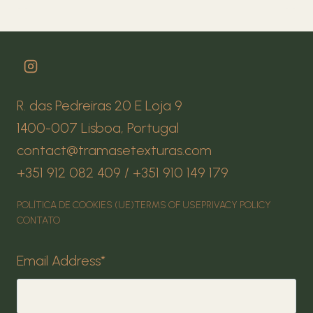
R. das Pedreiras 20 E Loja 9
1400-007 Lisboa, Portugal
contact@tramasetexturas.com
+351 912 082 409 / +351 910 149 179
POLÍTICA DE COOKIES (UE)
TERMS OF USE
PRIVACY POLICY
CONTATO
Email Address
*