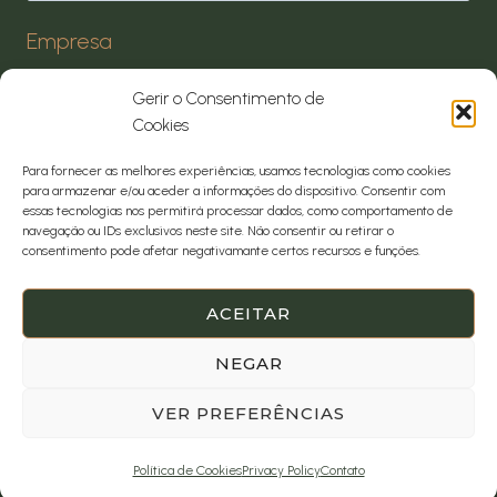
Empresa
Gerir o Consentimento de
Cookies
* = required field
Para fornecer as melhores experiências, usamos tecnologias como cookies
para armazenar e/ou aceder a informações do dispositivo. Consentir com
essas tecnologias nos permitirá processar dados, como comportamento de
navegação ou IDs exclusivos neste site. Não consentir ou retirar o
consentimento pode afetar negativamante certos recursos e funções.
ACEITAR
NEGAR
VER PREFERÊNCIAS
© 2026 Tramas & Texturas ®
Política de Cookies
Privacy Policy
Contato